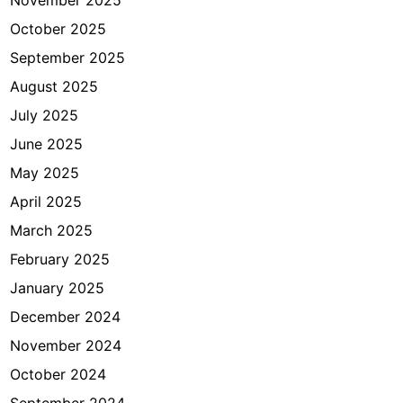
November 2025
a
October 2025
i
n
September 2025
S
August 2025
l
July 2025
o
t
June 2025
May 2025
April 2025
March 2025
February 2025
January 2025
December 2024
November 2024
October 2024