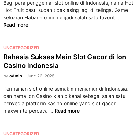
Bagi para penggemar slot online di Indonesia, nama Hot
i
i
y
Hot Fruit pasti sudah tidak asing lagi di telinga. Game
l
n
S
H
keluaran Habanero ini menjadi salah satu favorit …
a
l
o
Read more
n
o
t
d
t
H
H
G
o
P
UNCATEGORIZED
a
a
t
o
Rahasia Sukses Main Slot Gacor di Ion
b
c
F
s
a
Casino Indonesia
o
r
t
n
r
u
e
by
admin
June 26, 2025
e
u
i
d
r
n
Permainan slot online semakin menjamur di Indonesia,
t
i
o
t
dan nama Ion Casino kian dikenal sebagai salah satu
:
n
:
u
penyedia platform kasino online yang slot gacor
S
S
k
R
maxwin terpercaya …
Read more
l
e
P
a
o
n
e
h
t
s
m
a
P
UNCATEGORIZED
B
a