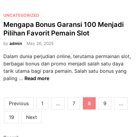
n
m
o
l
r
e
a
t
i
a
P
r
UNCATEGORIZED
i
O
s
M
o
o
Mengapa Bonus Garansi 100 Menjadi
n
n
i
e
s
S
Pilihan Favorit Pemain Slot
l
s
n
t
l
i
R
g
e
by
admin
May 26, 2025
o
n
T
a
d
t
e
Dalam dunia perjudian online, terutama permainan slot,
P
t
i
H
L
berbagai bonus dan promo menjadi salah satu daya
&
a
n
a
o
tarik utama bagi para pemain. Salah satu bonus yang
F
s
b
g
M
paling …
Read more
i
i
a
i
e
t
E
n
n
n
u
r
e
S
g
Posts
r
r
Previous
1
…
7
8
9
…
r
y
a
o
pagination
o
d
p
r
19
Next
d
n
a
S
i
e
B
a
P
y
o