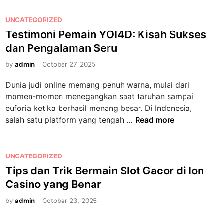
s
N
S
a
P
I
UNCATEGORIZED
l
D
o
d
Testimoni Pemain YOI4D: Kisah Sukses
o
e
s
i
t
dan Pengalaman Seru
p
t
B
Q
a
e
by
admin
October 27, 2025
a
Q
n
d
n
W
Dunia judi online memang penuh warna, mulai dari
T
i
d
I
momen-momen menegangkan saat taruhan sampai
a
n
i
N
euforia ketika berhasil menang besar. Di Indonesia,
r
t
4
T
salah satu platform yang tengah …
Read more
u
4
D
e
h
D
u
s
a
–
n
t
P
UNCATEGORIZED
n
B
t
i
o
Tips dan Trik Bermain Slot Gacor di Ion
S
o
u
m
s
e
c
Casino yang Benar
k
o
t
p
o
B
n
e
by
admin
October 23, 2025
a
r
e
i
d
k