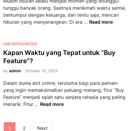
Musim liburan selalu menjadi momen yang ditunggu-
e
K
i
k
k
s
tunggu banyak orang. Saatnya menikmati waktu santai,
r
o
n
n
o
i
berkumpul dengan keluarga, dan tentu saja, mencari
u
m
o
K
n
P
hiburan yang menyenangkan. Di era …
Read more
u
l
e
o
r
n
o
c
y
o
i
g
a
a
m
P
UNCATEGORIZED
t
i
n
n
o
o
Kapan Waktu yang Tepat untuk “Buy
a
d
g
s
s
s
Feature”?
u
B
i
t
S
a
e
S
e
by
admin
October 15, 2025
l
n
n
p
d
o
d
Dalam dunia slot online, terutama bagi para pemain
a
e
i
t
a
yang ingin memaksimalkan peluang menang, fitur “Buy
r
s
n
G
n
Feature” menjadi salah satu senjata rahasia yang paling
i
a
U
K
menarik. Fitur …
Read more
a
c
p
a
l
o
a
p
M
r
y
a
Posts
u
1
2
Next
y