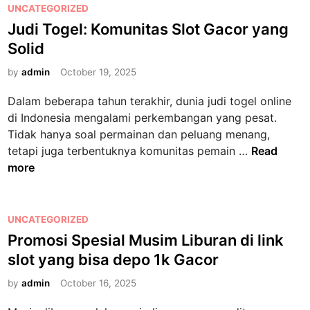
e
t
P
UNCATEGORIZED
a
k
g
G
o
Judi Togel: Komunitas Slot Gacor yang
i
s
u
a
s
n
Solid
e
l
c
t
S
s
a
o
e
by
admin
October 19, 2025
l
d
s
r
d
o
a
Dalam beberapa tahun terakhir, dunia judi togel online
i
:
i
t
n
di Indonesia mengalami perkembangan yang pesat.
,
A
n
G
P
Tidak hanya soal permainan dan peluang menang,
P
n
a
e
J
tetapi juga terbentuknya komunitas pemain …
Read
a
a
c
n
u
more
s
l
o
g
d
a
i
r
a
i
r
s
d
l
T
P
,
UNCATEGORIZED
i
i
a
o
o
d
Promosi Spesial Musim Liburan di link
s
I
m
g
s
a
R
slot yang bisa depo 1k Gacor
o
a
e
t
n
i
n
n
l
e
by
admin
October 16, 2025
T
s
C
S
:
d
e
i
a