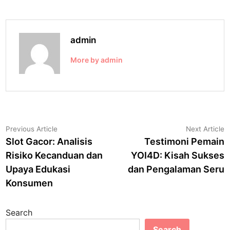
admin
More by admin
Post
Previous
N
Previous Article
Next Article
article:
a
Slot Gacor: Analisis
Testimoni Pemain
navigation
Risiko Kecanduan dan
YOI4D: Kisah Sukses
Upaya Edukasi
dan Pengalaman Seru
Konsumen
Search
Search