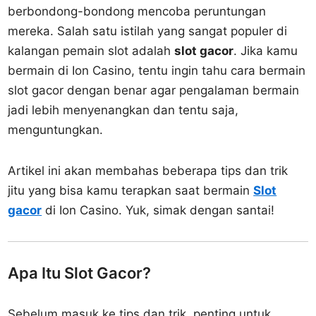
berbondong-bondong mencoba peruntungan
mereka. Salah satu istilah yang sangat populer di
kalangan pemain slot adalah
slot gacor
. Jika kamu
bermain di Ion Casino, tentu ingin tahu cara bermain
slot gacor dengan benar agar pengalaman bermain
jadi lebih menyenangkan dan tentu saja,
menguntungkan.
Artikel ini akan membahas beberapa tips dan trik
jitu yang bisa kamu terapkan saat bermain
Slot
gacor
di Ion Casino. Yuk, simak dengan santai!
Apa Itu Slot Gacor?
Sebelum masuk ke tips dan trik, penting untuk