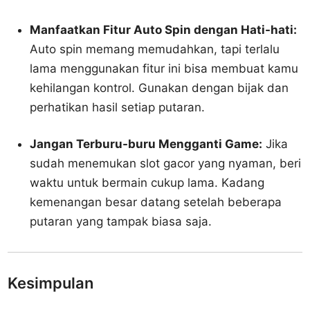
Manfaatkan Fitur Auto Spin dengan Hati-hati:
Auto spin memang memudahkan, tapi terlalu
lama menggunakan fitur ini bisa membuat kamu
kehilangan kontrol. Gunakan dengan bijak dan
perhatikan hasil setiap putaran.
Jangan Terburu-buru Mengganti Game:
Jika
sudah menemukan slot gacor yang nyaman, beri
waktu untuk bermain cukup lama. Kadang
kemenangan besar datang setelah beberapa
putaran yang tampak biasa saja.
Kesimpulan