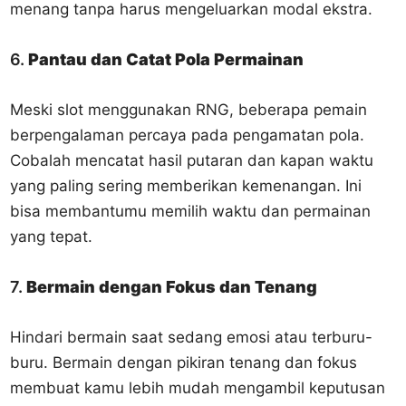
menang tanpa harus mengeluarkan modal ekstra.
6.
Pantau dan Catat Pola Permainan
Meski slot menggunakan RNG, beberapa pemain
berpengalaman percaya pada pengamatan pola.
Cobalah mencatat hasil putaran dan kapan waktu
yang paling sering memberikan kemenangan. Ini
bisa membantumu memilih waktu dan permainan
yang tepat.
7.
Bermain dengan Fokus dan Tenang
Hindari bermain saat sedang emosi atau terburu-
buru. Bermain dengan pikiran tenang dan fokus
membuat kamu lebih mudah mengambil keputusan