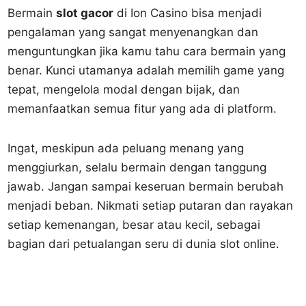
Bermain
slot gacor
di Ion Casino bisa menjadi
pengalaman yang sangat menyenangkan dan
menguntungkan jika kamu tahu cara bermain yang
benar. Kunci utamanya adalah memilih game yang
tepat, mengelola modal dengan bijak, dan
memanfaatkan semua fitur yang ada di platform.
Ingat, meskipun ada peluang menang yang
menggiurkan, selalu bermain dengan tanggung
jawab. Jangan sampai keseruan bermain berubah
menjadi beban. Nikmati setiap putaran dan rayakan
setiap kemenangan, besar atau kecil, sebagai
bagian dari petualangan seru di dunia slot online.