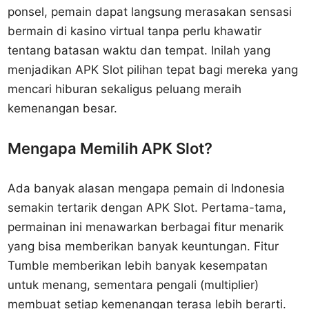
ponsel, pemain dapat langsung merasakan sensasi
bermain di kasino virtual tanpa perlu khawatir
tentang batasan waktu dan tempat. Inilah yang
menjadikan APK Slot pilihan tepat bagi mereka yang
mencari hiburan sekaligus peluang meraih
kemenangan besar.
Mengapa Memilih APK Slot?
Ada banyak alasan mengapa pemain di Indonesia
semakin tertarik dengan APK Slot. Pertama-tama,
permainan ini menawarkan berbagai fitur menarik
yang bisa memberikan banyak keuntungan. Fitur
Tumble memberikan lebih banyak kesempatan
untuk menang, sementara pengali (multiplier)
membuat setiap kemenangan terasa lebih berarti.