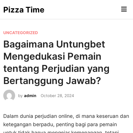
Skip
Pizza Time
Mai
to
Me
content
P
UNCATEGORIZED
o
Bagaimana Untungbet
s
Mengedukasi Pemain
t
e
tentang Perjudian yang
d
Bertanggung Jawab?
i
n
by
admin
October 28, 2024
Dalam dunia perjudian online, di mana keseruan dan
ketegangan berpadu, penting bagi para pemain
untuk tidak hanya mengejar kemenangan, tetapi