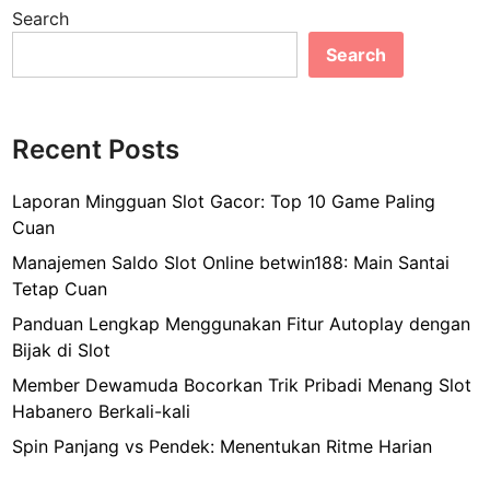
Search
Search
Recent Posts
Laporan Mingguan Slot Gacor: Top 10 Game Paling
Cuan
Manajemen Saldo Slot Online betwin188: Main Santai
Tetap Cuan
Panduan Lengkap Menggunakan Fitur Autoplay dengan
Bijak di Slot
Member Dewamuda Bocorkan Trik Pribadi Menang Slot
Habanero Berkali-kali
Spin Panjang vs Pendek: Menentukan Ritme Harian