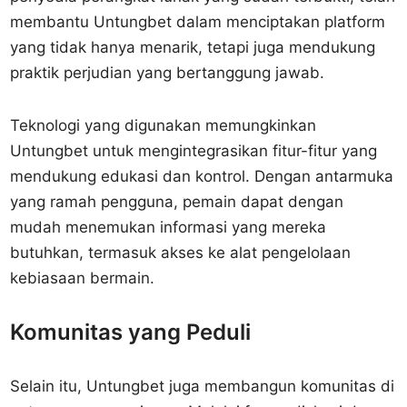
membantu Untungbet dalam menciptakan platform
yang tidak hanya menarik, tetapi juga mendukung
praktik perjudian yang bertanggung jawab.
Teknologi yang digunakan memungkinkan
Untungbet untuk mengintegrasikan fitur-fitur yang
mendukung edukasi dan kontrol. Dengan antarmuka
yang ramah pengguna, pemain dapat dengan
mudah menemukan informasi yang mereka
butuhkan, termasuk akses ke alat pengelolaan
kebiasaan bermain.
Komunitas yang Peduli
Selain itu, Untungbet juga membangun komunitas di