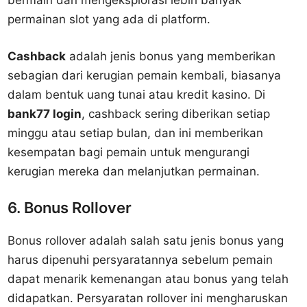
bermain dan mengeksplorasi lebih banyak
permainan slot yang ada di platform.
Cashback
adalah jenis bonus yang memberikan
sebagian dari kerugian pemain kembali, biasanya
dalam bentuk uang tunai atau kredit kasino. Di
bank77 login
, cashback sering diberikan setiap
minggu atau setiap bulan, dan ini memberikan
kesempatan bagi pemain untuk mengurangi
kerugian mereka dan melanjutkan permainan.
6. Bonus Rollover
Bonus rollover adalah salah satu jenis bonus yang
harus dipenuhi persyaratannya sebelum pemain
dapat menarik kemenangan atau bonus yang telah
didapatkan. Persyaratan rollover ini mengharuskan