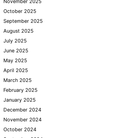
November 2025
October 2025
September 2025
August 2025
July 2025
June 2025
May 2025
April 2025
March 2025
February 2025
January 2025
December 2024
November 2024
October 2024