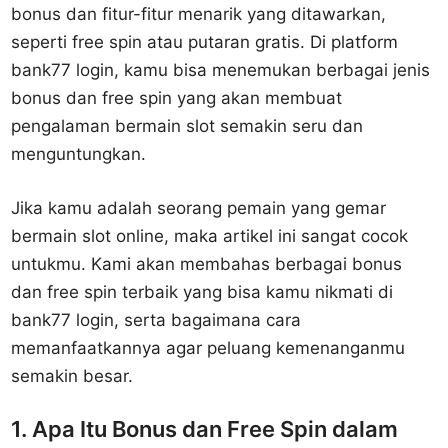
bonus dan fitur-fitur menarik yang ditawarkan,
seperti free spin atau putaran gratis. Di platform
bank77 login, kamu bisa menemukan berbagai jenis
bonus dan free spin yang akan membuat
pengalaman bermain slot semakin seru dan
menguntungkan.
Jika kamu adalah seorang pemain yang gemar
bermain slot online, maka artikel ini sangat cocok
untukmu. Kami akan membahas berbagai bonus
dan free spin terbaik yang bisa kamu nikmati di
bank77 login, serta bagaimana cara
memanfaatkannya agar peluang kemenanganmu
semakin besar.
1. Apa Itu Bonus dan Free Spin dalam