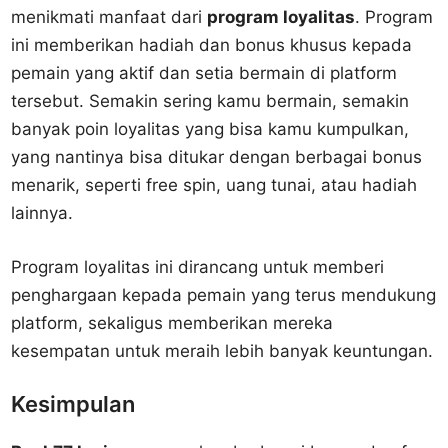
menikmati manfaat dari
program loyalitas
. Program
ini memberikan hadiah dan bonus khusus kepada
pemain yang aktif dan setia bermain di platform
tersebut. Semakin sering kamu bermain, semakin
banyak poin loyalitas yang bisa kamu kumpulkan,
yang nantinya bisa ditukar dengan berbagai bonus
menarik, seperti free spin, uang tunai, atau hadiah
lainnya.
Program loyalitas ini dirancang untuk memberi
penghargaan kepada pemain yang terus mendukung
platform, sekaligus memberikan mereka
kesempatan untuk meraih lebih banyak keuntungan.
Kesimpulan