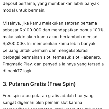
deposit pertama, yang memberikan lebih banyak
modal untuk bermain.
Misalnya, jika kamu melakukan setoran pertama
sebesar Rp100.000 dan mendapatkan bonus 100%,
maka saldo akun kamu akan bertambah menjadi
Rp200.000. Ini memberikan kamu lebih banyak
peluang untuk bermain dan mengeksplorasi
berbagai permainan slot, termasuk slot Habanero,
Pragmatic Play, dan penyedia lainnya yang tersedia
di bank77 login.
3. Putaran Gratis (Free Spin)
Free spin atau putaran gratis adalah fitur yang
sangat digemari oleh pemain slot karena