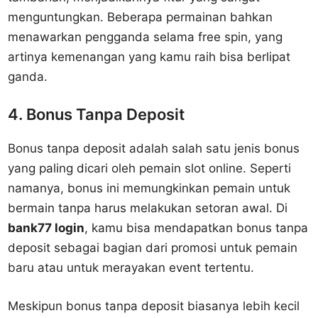
menguntungkan. Beberapa permainan bahkan
menawarkan pengganda selama free spin, yang
artinya kemenangan yang kamu raih bisa berlipat
ganda.
4. Bonus Tanpa Deposit
Bonus tanpa deposit adalah salah satu jenis bonus
yang paling dicari oleh pemain slot online. Seperti
namanya, bonus ini memungkinkan pemain untuk
bermain tanpa harus melakukan setoran awal. Di
bank77 login
, kamu bisa mendapatkan bonus tanpa
deposit sebagai bagian dari promosi untuk pemain
baru atau untuk merayakan event tertentu.
Meskipun bonus tanpa deposit biasanya lebih kecil