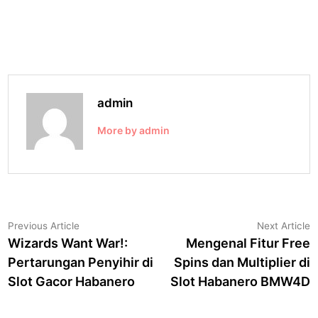
admin
More by admin
Post
Previous
N
Previous Article
Next Article
article:
a
Wizards Want War!:
Mengenal Fitur Free
navigation
Pertarungan Penyihir di
Spins dan Multiplier di
Slot Gacor Habanero
Slot Habanero BMW4D