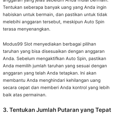
anggaran yang jelas sebelum Anda mulai bermain.
Tentukan seberapa banyak uang yang Anda ingin
habiskan untuk bermain, dan pastikan untuk tidak
melebihi anggaran tersebut, meskipun Auto Spin
terasa menyenangkan.
Modus99 Slot menyediakan berbagai pilihan
taruhan yang bisa disesuaikan dengan anggaran
Anda. Sebelum mengaktifkan Auto Spin, pastikan
Anda memilih jumlah taruhan yang sesuai dengan
anggaran yang telah Anda tetapkan. Ini akan
membantu Anda menghindari kehilangan uang
secara cepat dan memberi Anda kontrol yang lebih
baik atas permainan.
3. Tentukan Jumlah Putaran yang Tepat