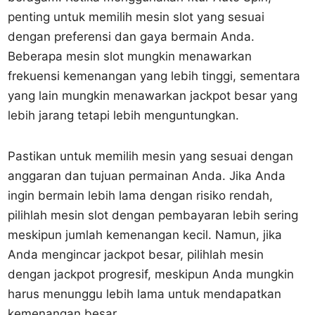
penting untuk memilih mesin slot yang sesuai
dengan preferensi dan gaya bermain Anda.
Beberapa mesin slot mungkin menawarkan
frekuensi kemenangan yang lebih tinggi, sementara
yang lain mungkin menawarkan jackpot besar yang
lebih jarang tetapi lebih menguntungkan.
Pastikan untuk memilih mesin yang sesuai dengan
anggaran dan tujuan permainan Anda. Jika Anda
ingin bermain lebih lama dengan risiko rendah,
pilihlah mesin slot dengan pembayaran lebih sering
meskipun jumlah kemenangan kecil. Namun, jika
Anda mengincar jackpot besar, pilihlah mesin
dengan jackpot progresif, meskipun Anda mungkin
harus menunggu lebih lama untuk mendapatkan
kemenangan besar.