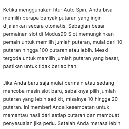
Ketika menggunakan fitur Auto Spin, Anda bisa
memilih berapa banyak putaran yang ingin
dijalankan secara otomatis. Sebagian besar
permainan slot di Modus99 Slot memungkinkan
pemain untuk memilih jumlah putaran, mulai dari 10
putaran hingga 100 putaran atau lebih. Meski
tergoda untuk memilih jumlah putaran yang besar,
pastikan untuk tidak berlebihan.
Jika Anda baru saja mulai bermain atau sedang
mencoba mesin slot baru, sebaiknya pilih jumlah
putaran yang lebih sedikit, misalnya 10 hingga 20
putaran. Ini memberi Anda kesempatan untuk
memantau hasil dari setiap putaran dan membuat
penyesuaian jika perlu. Setelah Anda merasa lebih