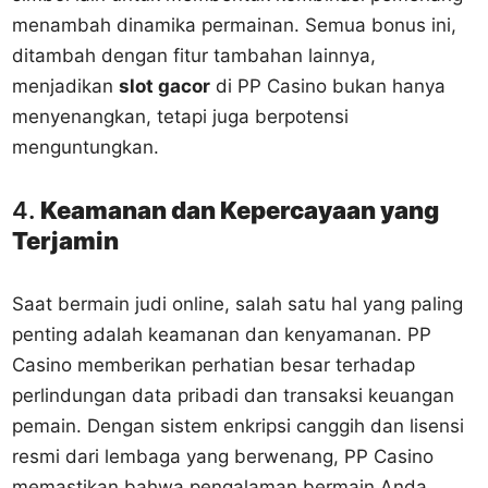
menambah dinamika permainan. Semua bonus ini,
ditambah dengan fitur tambahan lainnya,
menjadikan
slot gacor
di PP Casino bukan hanya
menyenangkan, tetapi juga berpotensi
menguntungkan.
4.
Keamanan dan Kepercayaan yang
Terjamin
Saat bermain judi online, salah satu hal yang paling
penting adalah keamanan dan kenyamanan. PP
Casino memberikan perhatian besar terhadap
perlindungan data pribadi dan transaksi keuangan
pemain. Dengan sistem enkripsi canggih dan lisensi
resmi dari lembaga yang berwenang, PP Casino
memastikan bahwa pengalaman bermain Anda