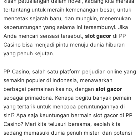
kisah petualangan dalam novel, kadang kita merasa
tertantang untuk meraih kemenangan besar, untuk
mencetak sejarah baru, dan mungkin, menemukan
keberuntungan yang selama ini tersembunyi. Jika
Anda mencari sensasi tersebut,
slot gacor
di PP
Casino bisa menjadi pintu menuju dunia hiburan
yang penuh kejutan.
PP Casino, salah satu platform perjudian online yang
semakin populer di Indonesia, menawarkan
berbagai permainan kasino, dengan
slot gacor
sebagai primadona. Kenapa begitu banyak pemain
yang tertarik untuk mencoba peruntungannya di
sini? Apa saja keuntungan bermain slot gacor di PP
Casino? Mari kita telusuri bersama, seolah kita
sedang memasuki dunia penuh misteri dan potensi