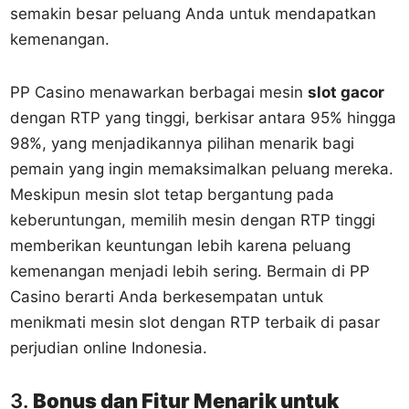
semakin besar peluang Anda untuk mendapatkan
kemenangan.
PP Casino menawarkan berbagai mesin
slot gacor
dengan RTP yang tinggi, berkisar antara 95% hingga
98%, yang menjadikannya pilihan menarik bagi
pemain yang ingin memaksimalkan peluang mereka.
Meskipun mesin slot tetap bergantung pada
keberuntungan, memilih mesin dengan RTP tinggi
memberikan keuntungan lebih karena peluang
kemenangan menjadi lebih sering. Bermain di PP
Casino berarti Anda berkesempatan untuk
menikmati mesin slot dengan RTP terbaik di pasar
perjudian online Indonesia.
3.
Bonus dan Fitur Menarik untuk