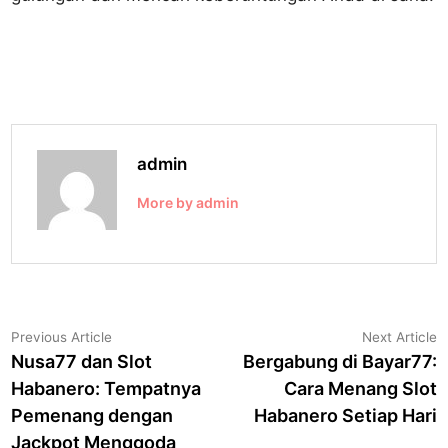
admin
More by admin
Post
Previous
N
Previous Article
Next Article
article:
a
Nusa77 dan Slot
Bergabung di Bayar77:
navigation
Habanero: Tempatnya
Cara Menang Slot
Pemenang dengan
Habanero Setiap Hari
Jackpot Menggoda