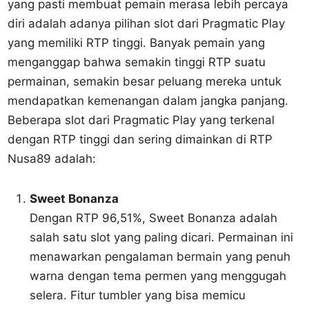
yang pasti membuat pemain merasa lebih percaya
diri adalah adanya pilihan slot dari Pragmatic Play
yang memiliki RTP tinggi. Banyak pemain yang
menganggap bahwa semakin tinggi RTP suatu
permainan, semakin besar peluang mereka untuk
mendapatkan kemenangan dalam jangka panjang.
Beberapa slot dari Pragmatic Play yang terkenal
dengan RTP tinggi dan sering dimainkan di RTP
Nusa89 adalah:
Sweet Bonanza
Dengan RTP 96,51%, Sweet Bonanza adalah
salah satu slot yang paling dicari. Permainan ini
menawarkan pengalaman bermain yang penuh
warna dengan tema permen yang menggugah
selera. Fitur tumbler yang bisa memicu