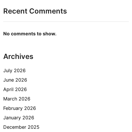
Recent Comments
No comments to show.
Archives
July 2026
June 2026
April 2026
March 2026
February 2026
January 2026
December 2025