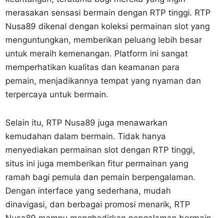
merasakan sensasi bermain dengan RTP tinggi. RTP
Nusa89 dikenal dengan koleksi permainan slot yang
menguntungkan, memberikan peluang lebih besar
untuk meraih kemenangan. Platform ini sangat
memperhatikan kualitas dan keamanan para
pemain, menjadikannya tempat yang nyaman dan
terpercaya untuk bermain.
Selain itu, RTP Nusa89 juga menawarkan
kemudahan dalam bermain. Tidak hanya
menyediakan permainan slot dengan RTP tinggi,
situs ini juga memberikan fitur permainan yang
ramah bagi pemula dan pemain berpengalaman.
Dengan interface yang sederhana, mudah
dinavigasi, dan berbagai promosi menarik, RTP