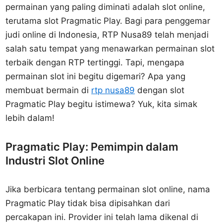
permainan yang paling diminati adalah slot online,
terutama slot Pragmatic Play. Bagi para penggemar
judi online di Indonesia, RTP Nusa89 telah menjadi
salah satu tempat yang menawarkan permainan slot
terbaik dengan RTP tertinggi. Tapi, mengapa
permainan slot ini begitu digemari? Apa yang
membuat bermain di
rtp nusa89
dengan slot
Pragmatic Play begitu istimewa? Yuk, kita simak
lebih dalam!
Pragmatic Play: Pemimpin dalam
Industri Slot Online
Jika berbicara tentang permainan slot online, nama
Pragmatic Play tidak bisa dipisahkan dari
percakapan ini. Provider ini telah lama dikenal di