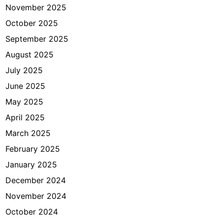
November 2025
October 2025
September 2025
August 2025
July 2025
June 2025
May 2025
April 2025
March 2025
February 2025
January 2025
December 2024
November 2024
October 2024