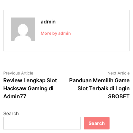
admin
More by admin
Post
Previous
N
Previous Article
Next Article
article:
a
Review Lengkap Slot
Panduan Memilih Game
navigation
Hacksaw Gaming di
Slot Terbaik di Login
Admin77
SBOBET
Search
Search