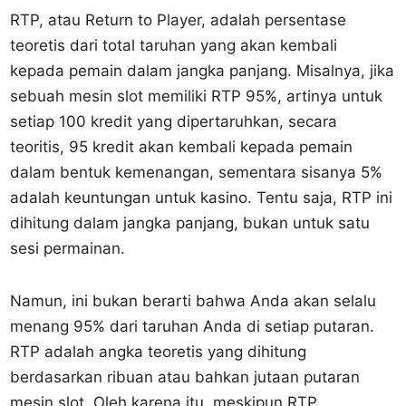
RTP, atau Return to Player, adalah persentase
teoretis dari total taruhan yang akan kembali
kepada pemain dalam jangka panjang. Misalnya, jika
sebuah mesin slot memiliki RTP 95%, artinya untuk
setiap 100 kredit yang dipertaruhkan, secara
teoritis, 95 kredit akan kembali kepada pemain
dalam bentuk kemenangan, sementara sisanya 5%
adalah keuntungan untuk kasino. Tentu saja, RTP ini
dihitung dalam jangka panjang, bukan untuk satu
sesi permainan.
Namun, ini bukan berarti bahwa Anda akan selalu
menang 95% dari taruhan Anda di setiap putaran.
RTP adalah angka teoretis yang dihitung
berdasarkan ribuan atau bahkan jutaan putaran
mesin slot. Oleh karena itu, meskipun RTP