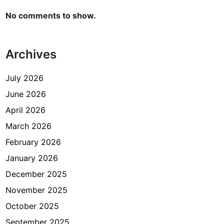
No comments to show.
Archives
July 2026
June 2026
April 2026
March 2026
February 2026
January 2026
December 2025
November 2025
October 2025
September 2025