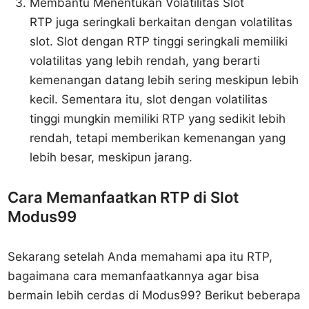
Membantu Menentukan Volatilitas Slot
RTP juga seringkali berkaitan dengan volatilitas
slot. Slot dengan RTP tinggi seringkali memiliki
volatilitas yang lebih rendah, yang berarti
kemenangan datang lebih sering meskipun lebih
kecil. Sementara itu, slot dengan volatilitas
tinggi mungkin memiliki RTP yang sedikit lebih
rendah, tetapi memberikan kemenangan yang
lebih besar, meskipun jarang.
Cara Memanfaatkan RTP di Slot
Modus99
Sekarang setelah Anda memahami apa itu RTP,
bagaimana cara memanfaatkannya agar bisa
bermain lebih cerdas di Modus99? Berikut beberapa