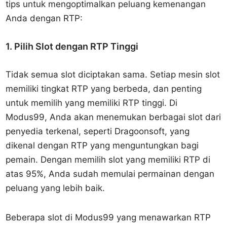
tips untuk mengoptimalkan peluang kemenangan
Anda dengan RTP:
1. Pilih Slot dengan RTP Tinggi
Tidak semua slot diciptakan sama. Setiap mesin slot
memiliki tingkat RTP yang berbeda, dan penting
untuk memilih yang memiliki RTP tinggi. Di
Modus99, Anda akan menemukan berbagai slot dari
penyedia terkenal, seperti Dragoonsoft, yang
dikenal dengan RTP yang menguntungkan bagi
pemain. Dengan memilih slot yang memiliki RTP di
atas 95%, Anda sudah memulai permainan dengan
peluang yang lebih baik.
Beberapa slot di Modus99 yang menawarkan RTP