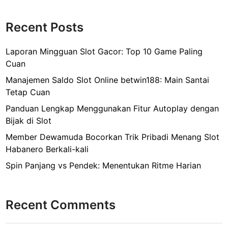
Recent Posts
Laporan Mingguan Slot Gacor: Top 10 Game Paling
Cuan
Manajemen Saldo Slot Online betwin188: Main Santai
Tetap Cuan
Panduan Lengkap Menggunakan Fitur Autoplay dengan
Bijak di Slot
Member Dewamuda Bocorkan Trik Pribadi Menang Slot
Habanero Berkali-kali
Spin Panjang vs Pendek: Menentukan Ritme Harian
Recent Comments