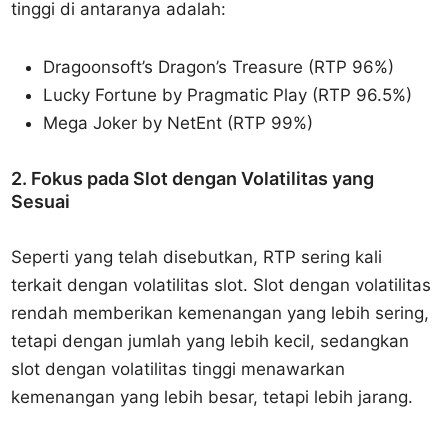
tinggi di antaranya adalah:
Dragoonsoft’s Dragon’s Treasure (RTP 96%)
Lucky Fortune by Pragmatic Play (RTP 96.5%)
Mega Joker by NetEnt (RTP 99%)
2. Fokus pada Slot dengan Volatilitas yang
Sesuai
Seperti yang telah disebutkan, RTP sering kali
terkait dengan volatilitas slot. Slot dengan volatilitas
rendah memberikan kemenangan yang lebih sering,
tetapi dengan jumlah yang lebih kecil, sedangkan
slot dengan volatilitas tinggi menawarkan
kemenangan yang lebih besar, tetapi lebih jarang.