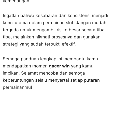
kemenangan.
Ingatlah bahwa kesabaran dan konsistensi menjadi
kunci utama dalam permainan slot. Jangan mudah
tergoda untuk mengambil risiko besar secara tiba-
tiba, melainkan nikmati prosesnya dan gunakan
strategi yang sudah terbukti efektif.
Semoga panduan lengkap ini membantu kamu
mendapatkan momen
gacor win
yang kamu
impikan. Selamat mencoba dan semoga
keberuntungan selalu menyertai setiap putaran
permainanmu!