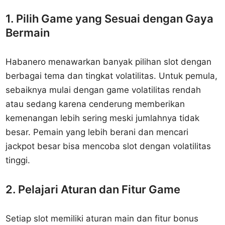
1. Pilih Game yang Sesuai dengan Gaya
Bermain
Habanero menawarkan banyak pilihan slot dengan
berbagai tema dan tingkat volatilitas. Untuk pemula,
sebaiknya mulai dengan game volatilitas rendah
atau sedang karena cenderung memberikan
kemenangan lebih sering meski jumlahnya tidak
besar. Pemain yang lebih berani dan mencari
jackpot besar bisa mencoba slot dengan volatilitas
tinggi.
2. Pelajari Aturan dan Fitur Game
Setiap slot memiliki aturan main dan fitur bonus