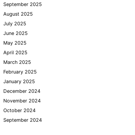
September 2025
August 2025
July 2025
June 2025
May 2025
April 2025
March 2025
February 2025
January 2025
December 2024
November 2024
October 2024
September 2024