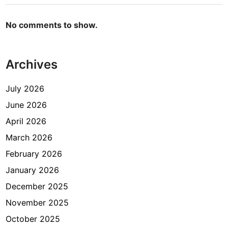
No comments to show.
Archives
July 2026
June 2026
April 2026
March 2026
February 2026
January 2026
December 2025
November 2025
October 2025