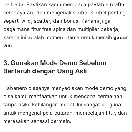
berbeda. Pastikan kamu membaca paytable (daftar
pembayaran) dan mengenali simbol-simbol penting
seperti wild, scatter, dan bonus. Pahami juga
bagaimana fitur free spins dan multiplier bekerja,
karena ini adalah momen utama untuk meraih
gacor
win
.
3. Gunakan Mode Demo Sebelum
Bertaruh dengan Uang Asli
Habanero biasanya menyediakan mode demo yang
bisa kamu manfaatkan untuk mencoba permainan
tanpa risiko kehilangan modal. Ini sangat berguna
untuk mengenal pola putaran, mempelajari fitur, dan
merasakan sensasi bermain.