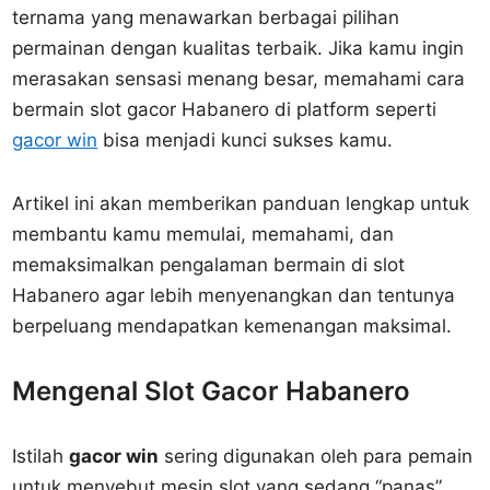
ternama yang menawarkan berbagai pilihan
permainan dengan kualitas terbaik. Jika kamu ingin
merasakan sensasi menang besar, memahami cara
bermain slot gacor Habanero di platform seperti
gacor win
bisa menjadi kunci sukses kamu.
Artikel ini akan memberikan panduan lengkap untuk
membantu kamu memulai, memahami, dan
memaksimalkan pengalaman bermain di slot
Habanero agar lebih menyenangkan dan tentunya
berpeluang mendapatkan kemenangan maksimal.
Mengenal Slot Gacor Habanero
Istilah
gacor win
sering digunakan oleh para pemain
untuk menyebut mesin slot yang sedang “panas”