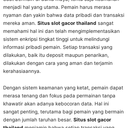
menjadi hal yang utama. Pemain harus merasa
nyaman dan yakin bahwa data pribadi dan transaksi
mereka aman.
Situs slot gacor thailand
sangat
memahami hal ini dan telah mengimplementasikan
sistem enkripsi tingkat tinggi untuk melindungi
informasi pribadi pemain. Setiap transaksi yang
dilakukan, baik itu deposit maupun penarikan,
dilakukan dengan cara yang aman dan terjamin
kerahasiaannya.
Dengan sistem keamanan yang ketat, pemain dapat
merasa tenang dan fokus pada permainan tanpa
khawatir akan adanya kebocoran data. Hal ini
sangat penting, terutama bagi pemain yang bermain
dengan jumlah taruhan besar.
Situs slot gacor
thailand
menjamin bahwa setiap transaksi yang