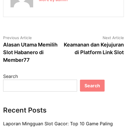
Post
Previous
N
Previous Article
Next Article
article:
a
Alasan Utama Memilih
Keamanan dan Kejujuran
navigation
Slot Habanero di
di Platform Link Slot
Member77
Search
Search
Recent Posts
Laporan Mingguan Slot Gacor: Top 10 Game Paling