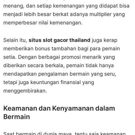
menang, dan setiap kemenangan yang didapat bisa
menjadi lebih besar berkat adanya multiplier yang
memperbesar nilai kemenangan.
Selain itu,
situs slot gacor thailand
juga kerap
memberikan bonus tambahan bagi para pemain
setia. Dengan berbagai promosi menarik yang
diberikan secara berkala, pemain tidak hanya
mendapatkan pengalaman bermain yang seru,
tetapi juga keuntungan finansial yang
menggembirakan.
Keamanan dan Kenyamanan dalam
Bermain
Saat bermain di dunia maya, tentu saja keamanan