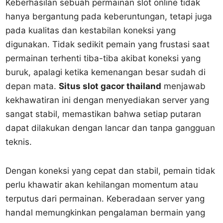
Keberhasilan sebuah permainan slot online tidak
hanya bergantung pada keberuntungan, tetapi juga
pada kualitas dan kestabilan koneksi yang
digunakan. Tidak sedikit pemain yang frustasi saat
permainan terhenti tiba-tiba akibat koneksi yang
buruk, apalagi ketika kemenangan besar sudah di
depan mata.
Situs slot gacor thailand
menjawab
kekhawatiran ini dengan menyediakan server yang
sangat stabil, memastikan bahwa setiap putaran
dapat dilakukan dengan lancar dan tanpa gangguan
teknis.
Dengan koneksi yang cepat dan stabil, pemain tidak
perlu khawatir akan kehilangan momentum atau
terputus dari permainan. Keberadaan server yang
handal memungkinkan pengalaman bermain yang