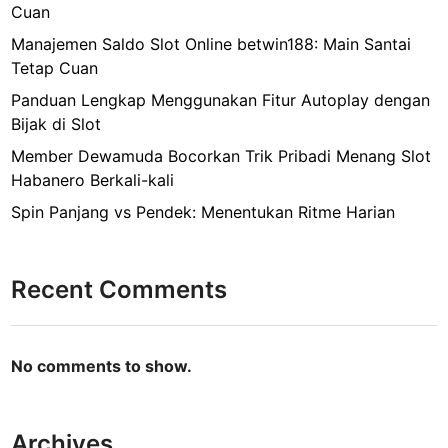
Cuan
Manajemen Saldo Slot Online betwin188: Main Santai
Tetap Cuan
Panduan Lengkap Menggunakan Fitur Autoplay dengan
Bijak di Slot
Member Dewamuda Bocorkan Trik Pribadi Menang Slot
Habanero Berkali-kali
Spin Panjang vs Pendek: Menentukan Ritme Harian
Recent Comments
No comments to show.
Archives