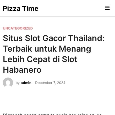
Skip
Pizza Time
Mai
to
Me
content
P
UNCATEGORIZED
o
Situs Slot Gacor Thailand:
s
Terbaik untuk Menang
t
e
Lebih Cepat di Slot
d
Habanero
i
n
by
admin
December 7, 2024