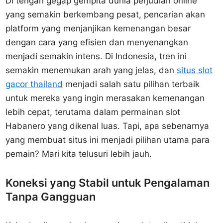
Di tengah gegap gempita dunia perjudian online
yang semakin berkembang pesat, pencarian akan
platform yang menjanjikan kemenangan besar
dengan cara yang efisien dan menyenangkan
menjadi semakin intens. Di Indonesia, tren ini
semakin menemukan arah yang jelas, dan
situs slot
gacor thailand
menjadi salah satu pilihan terbaik
untuk mereka yang ingin merasakan kemenangan
lebih cepat, terutama dalam permainan slot
Habanero yang dikenal luas. Tapi, apa sebenarnya
yang membuat situs ini menjadi pilihan utama para
pemain? Mari kita telusuri lebih jauh.
Koneksi yang Stabil untuk Pengalaman
Tanpa Gangguan