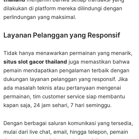
dilakukan di platform mereka dilindungi dengan
perlindungan yang maksimal.
Layanan Pelanggan yang Responsif
Tidak hanya menawarkan permainan yang menarik,
situs slot gacor thailand
juga memastikan bahwa
pemain mendapatkan pengalaman terbaik dengan
dukungan layanan pelanggan yang responsif. Jika
ada masalah teknis atau pertanyaan mengenai
permainan, tim customer service siap membantu
kapan saja, 24 jam sehari, 7 hari seminggu.
Dengan berbagai saluran komunikasi yang tersedia,
mulai dari live chat, email, hingga telepon, pemain