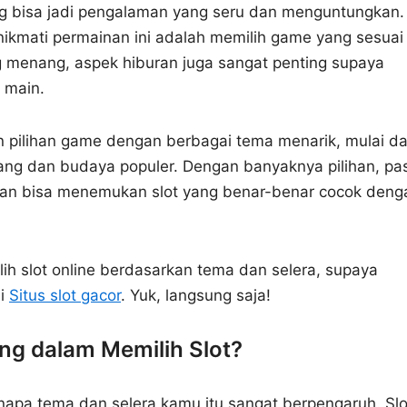
bisa jadi pengalaman yang seru dan menguntungkan.
nikmati permainan ini adalah memilih game yang sesuai
 menang, aspek hiburan juga sangat penting supaya
 main.
an pilihan game dengan berbagai tema menarik, mulai da
atang dan budaya populer. Dengan banyaknya pilihan, pas
an bisa menemukan slot yang benar-benar cocok deng
ilih slot online berdasarkan tema dan selera, supaya
di
Situs slot gacor
. Yuk, langsung saja!
ng dalam Memilih Slot?
napa tema dan selera kamu itu sangat berpengaruh. Slo