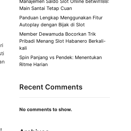
Manajemen Saldo Slot Online betwin188:
Main Santai Tetap Cuan
Panduan Lengkap Menggunakan Fitur
Autoplay dengan Bijak di Slot
Member Dewamuda Bocorkan Trik
Pribadi Menang Slot Habanero Berkali-
ri
kali
ti
Spin Panjang vs Pendek: Menentukan
an
Ritme Harian
Recent Comments
No comments to show.
t