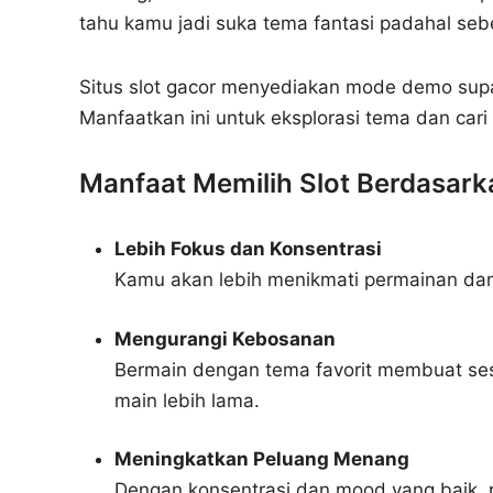
tahu kamu jadi suka tema fantasi padahal seb
Situs slot gacor menyediakan mode demo supa
Manfaatkan ini untuk eksplorasi tema dan car
Manfaat Memilih Slot Berdasark
Lebih Fokus dan Konsentrasi
Kamu akan lebih menikmati permainan dan 
Mengurangi Kebosanan
Bermain dengan tema favorit membuat ses
main lebih lama.
Meningkatkan Peluang Menang
Dengan konsentrasi dan mood yang baik, 