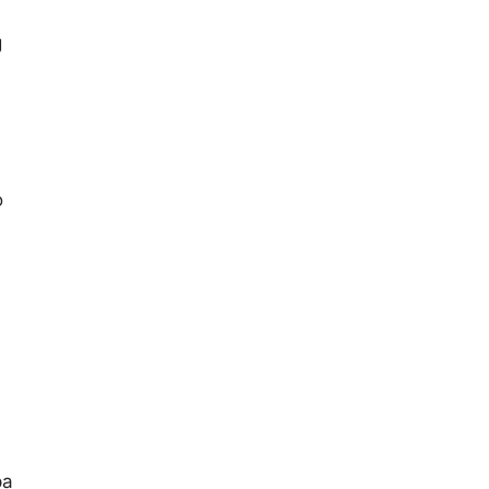
g
o
pa