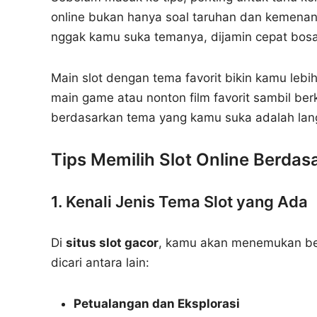
online bukan hanya soal taruhan dan kemenan
nggak kamu suka temanya, dijamin cepat bosa
Main slot dengan tema favorit bikin kamu lebi
main game atau nonton film favorit sambil ber
berdasarkan tema yang kamu suka adalah lan
Tips Memilih Slot Online Berda
1. Kenali Jenis Tema Slot yang Ada
Di
situs slot gacor
, kamu akan menemukan ber
dicari antara lain:
Petualangan dan Eksplorasi