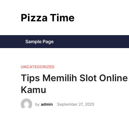
Skip
to
Pizza Time
content
Sample Page
P
UNCATEGORIZED
o
Tips Memilih Slot Onlin
s
Kamu
t
e
by
admin
September 27, 2025
d
i
n