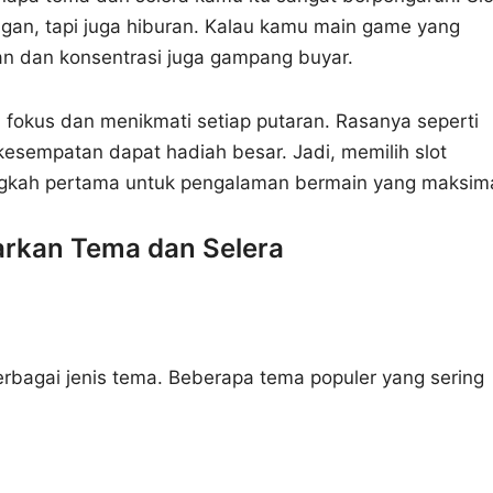
gan, tapi juga hiburan. Kalau kamu main game yang
n dan konsentrasi juga gampang buyar.
h fokus dan menikmati setiap putaran. Rasanya seperti
kesempatan dapat hadiah besar. Jadi, memilih slot
gkah pertama untuk pengalaman bermain yang maksima
sarkan Tema dan Selera
bagai jenis tema. Beberapa tema populer yang sering