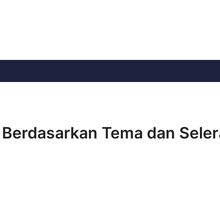
e Berdasarkan Tema dan Seler