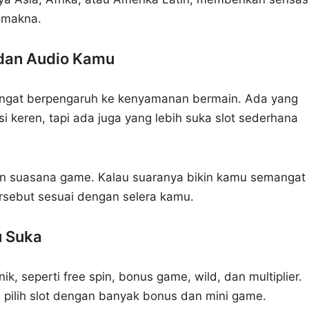
 makna.
 dan Audio Kamu
 sangat berpengaruh ke kenyamanan bermain. Ada yang
i keren, tapi ada juga yang lebih suka slot sederhana
n suasana game. Kalau suaranya bikin kamu semangat
tersebut sesuai dengan selera kamu.
u Suka
k, seperti free spin, bonus game, wild, dan multiplier.
f, pilih slot dengan banyak bonus dan mini game.