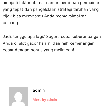
menjadi faktor utama, namun pemilihan permainan
yang tepat dan pengelolaan strategi taruhan yang
bijak bisa membantu Anda memaksimalkan
peluang.
Jadi, tunggu apa lagi? Segera coba keberuntungan
Anda di slot gacor hari ini dan raih kemenangan
besar dengan bonus yang melimpah!
admin
More by admin