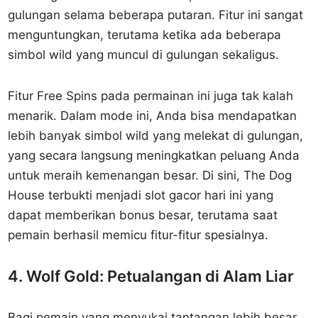
gulungan selama beberapa putaran. Fitur ini sangat
menguntungkan, terutama ketika ada beberapa
simbol wild yang muncul di gulungan sekaligus.
Fitur Free Spins pada permainan ini juga tak kalah
menarik. Dalam mode ini, Anda bisa mendapatkan
lebih banyak simbol wild yang melekat di gulungan,
yang secara langsung meningkatkan peluang Anda
untuk meraih kemenangan besar. Di sini, The Dog
House terbukti menjadi slot gacor hari ini yang
dapat memberikan bonus besar, terutama saat
pemain berhasil memicu fitur-fitur spesialnya.
4. Wolf Gold: Petualangan di Alam Liar
Bagi pemain yang menyukai tantangan lebih besar,