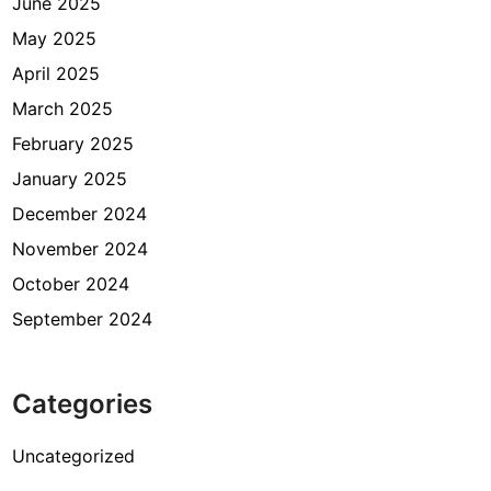
June 2025
May 2025
April 2025
March 2025
February 2025
January 2025
December 2024
November 2024
October 2024
September 2024
Categories
Uncategorized