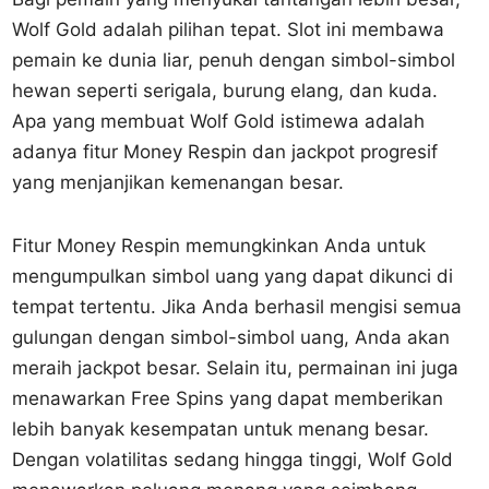
Wolf Gold adalah pilihan tepat. Slot ini membawa
pemain ke dunia liar, penuh dengan simbol-simbol
hewan seperti serigala, burung elang, dan kuda.
Apa yang membuat Wolf Gold istimewa adalah
adanya fitur Money Respin dan jackpot progresif
yang menjanjikan kemenangan besar.
Fitur Money Respin memungkinkan Anda untuk
mengumpulkan simbol uang yang dapat dikunci di
tempat tertentu. Jika Anda berhasil mengisi semua
gulungan dengan simbol-simbol uang, Anda akan
meraih jackpot besar. Selain itu, permainan ini juga
menawarkan Free Spins yang dapat memberikan
lebih banyak kesempatan untuk menang besar.
Dengan volatilitas sedang hingga tinggi, Wolf Gold