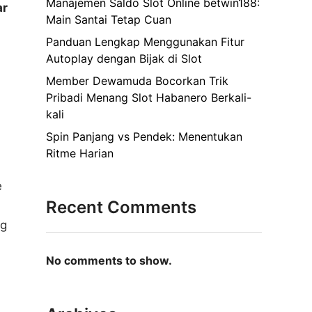
Manajemen Saldo Slot Online betwin188:
ar
Main Santai Tetap Cuan
Panduan Lengkap Menggunakan Fitur
Autoplay dengan Bijak di Slot
Member Dewamuda Bocorkan Trik
Pribadi Menang Slot Habanero Berkali-
kali
Spin Panjang vs Pendek: Menentukan
Ritme Harian
e
Recent Comments
ng
No comments to show.