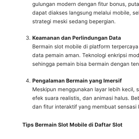
gulungan modern dengan fitur bonus, putar
dapat diakses langsung melalui mobile, s
strategi meski sedang bepergian.
Keamanan dan Perlindungan Data
Bermain slot mobile di platform terpercaya
data pemain aman. Teknologi enkripsi mode
sehingga pemain bisa bermain dengan ten
Pengalaman Bermain yang Imersif
Meskipun menggunakan layar lebih kecil, s
efek suara realistis, dan animasi halus. 
dan fitur interaktif yang membuat sensasi 
Tips Bermain Slot Mobile di Daftar Slot