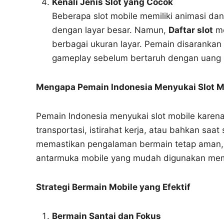
Kenali Jenis Slot yang Cocok
Beberapa slot mobile memiliki animasi da
dengan layar besar. Namun,
Daftar slot
me
berbagai ukuran layar. Pemain disaranka
gameplay sebelum bertaruh dengan uang 
Mengapa Pemain Indonesia Menyukai Slot M
Pemain Indonesia menyukai slot mobile karena
transportasi, istirahat kerja, atau bahkan saat 
memastikan pengalaman bermain tetap aman, adi
antarmuka mobile yang mudah digunakan memb
Strategi Bermain Mobile yang Efektif
Bermain Santai dan Fokus