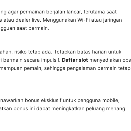
ing agar permainan berjalan lancar, terutama saat
s atau dealer live. Menggunakan Wi-Fi atau jaringan
ngguan saat bermain.
an, risiko tetap ada. Tetapkan batas harian untuk
i bermain secara impulsif.
Daftar slot
menyediakan ops
emampuan pemain, sehingga pengalaman bermain tetap
enawarkan bonus eksklusif untuk pengguna mobile,
aatkan bonus ini dapat meningkatkan peluang menang