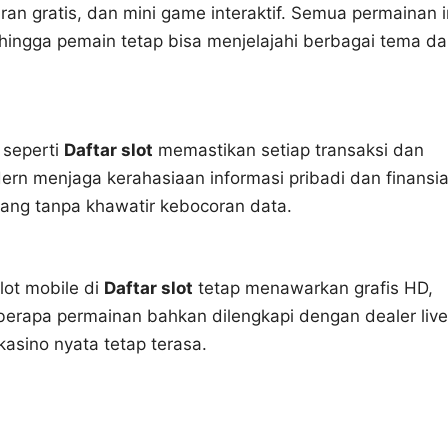
an gratis, dan mini game interaktif. Semua permainan i
ehingga pemain tetap bisa menjelajahi berbagai tema d
 seperti
Daftar slot
memastikan setiap transaksi dan
rn menjaga kerahasiaan informasi pribadi dan finansia
ang tanpa khawatir kebocoran data.
lot mobile di
Daftar slot
tetap menawarkan grafis HD,
Beberapa permainan bahkan dilengkapi dengan dealer live
kasino nyata tetap terasa.