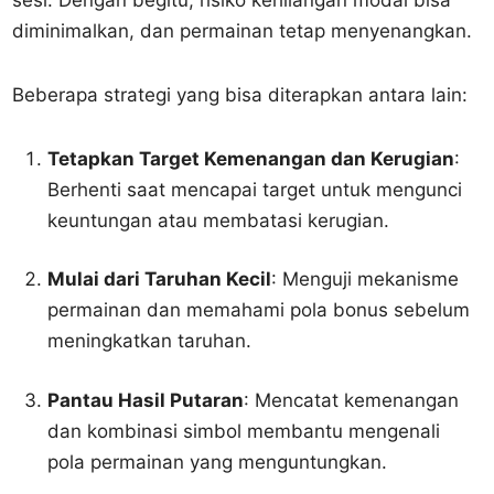
diminimalkan, dan permainan tetap menyenangkan.
Beberapa strategi yang bisa diterapkan antara lain:
Tetapkan Target Kemenangan dan Kerugian
:
Berhenti saat mencapai target untuk mengunci
keuntungan atau membatasi kerugian.
Mulai dari Taruhan Kecil
: Menguji mekanisme
permainan dan memahami pola bonus sebelum
meningkatkan taruhan.
Pantau Hasil Putaran
: Mencatat kemenangan
dan kombinasi simbol membantu mengenali
pola permainan yang menguntungkan.