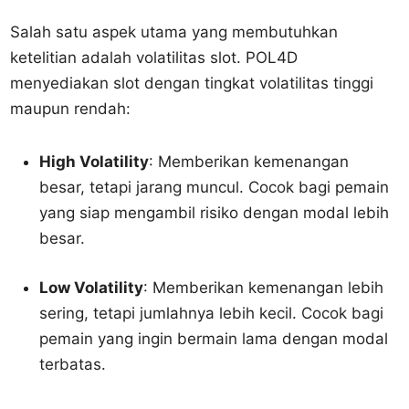
Salah satu aspek utama yang membutuhkan
ketelitian adalah volatilitas slot. POL4D
menyediakan slot dengan tingkat volatilitas tinggi
maupun rendah:
High Volatility
: Memberikan kemenangan
besar, tetapi jarang muncul. Cocok bagi pemain
yang siap mengambil risiko dengan modal lebih
besar.
Low Volatility
: Memberikan kemenangan lebih
sering, tetapi jumlahnya lebih kecil. Cocok bagi
pemain yang ingin bermain lama dengan modal
terbatas.