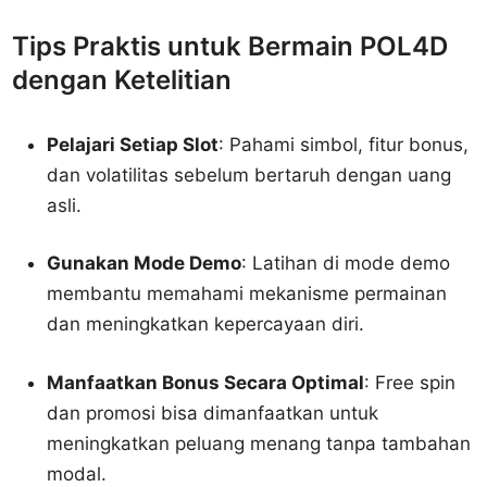
Tips Praktis untuk Bermain POL4D
dengan Ketelitian
Pelajari Setiap Slot
: Pahami simbol, fitur bonus,
dan volatilitas sebelum bertaruh dengan uang
asli.
Gunakan Mode Demo
: Latihan di mode demo
membantu memahami mekanisme permainan
dan meningkatkan kepercayaan diri.
Manfaatkan Bonus Secara Optimal
: Free spin
dan promosi bisa dimanfaatkan untuk
meningkatkan peluang menang tanpa tambahan
modal.