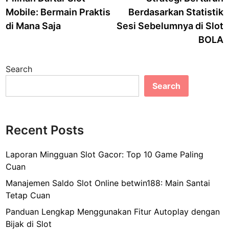
navigation
Mobile: Bermain Praktis
Berdasarkan Statistik
di Mana Saja
Sesi Sebelumnya di Slot
BOLA
Search
Search
Recent Posts
Laporan Mingguan Slot Gacor: Top 10 Game Paling
Cuan
Manajemen Saldo Slot Online betwin188: Main Santai
Tetap Cuan
Panduan Lengkap Menggunakan Fitur Autoplay dengan
Bijak di Slot