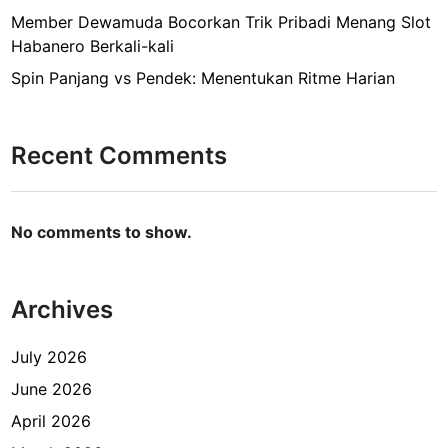
Member Dewamuda Bocorkan Trik Pribadi Menang Slot
Habanero Berkali-kali
Spin Panjang vs Pendek: Menentukan Ritme Harian
Recent Comments
No comments to show.
Archives
July 2026
June 2026
April 2026