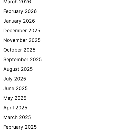
March 2026
February 2026
January 2026
December 2025
November 2025
October 2025
September 2025
August 2025
July 2025
June 2025
May 2025
April 2025
March 2025
February 2025