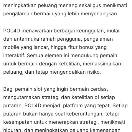
meningkatkan peluang menang sekaligus menikmati
pengalaman bermain yang lebih menyenangkan.
POL4D menawarkan berbagai keunggulan, mulai
dari antarmuka ramah pengguna, pengalaman
mobile yang lancar, hingga fitur bonus yang
interaktif. Semua elemen ini mendukung pemain
untuk bermain dengan ketelitian, memaksimalkan
peluang, dan tetap mengendalikan risiko.
Bagi pemain slot yang ingin bermain cerdas,
mengutamakan strategi dan ketelitian di setiap
putaran, POL4D menjadi platform yang tepat. Setiap
putaran bukan hanya soal keberuntungan, tetapi
kesempatan untuk menerapkan strategi, menikmati
hiburan, dan meningkatkan peluang kemenangan